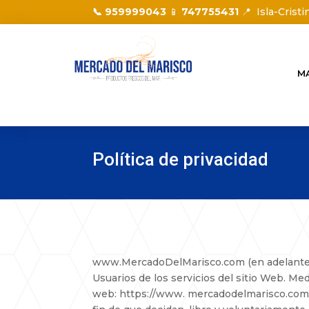
📞 959999043
📱
747755431
📍
Isla-Cristi
M
Política de privacidad
www.MercadoDelMarisco.com (en adelante el 
Usuarios de los servicios del sitio Web. Med
web: https://www. mercadodelmarisco.com/,