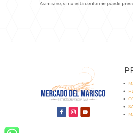
Asimismo, si no está conforme puede prese
P
M
P
C
S
M