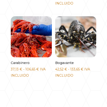
de
INCLUIDO
precios:
desde
25,31 €
hasta
86,40 €
Carabinero
Bogavante
Rango
Rango
37,13
€
-
106,65
€
IVA
42,52
€
-
133,65
€
IVA
de
de
INCLUIDO
INCLUIDO
precios:
precios:
desde
desde
37,13 €
42,52 €
hasta
hasta
106,65 €
133,65 €