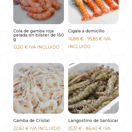
Cola de gamba roja
Cigala a domicilio
pelada en blíster de 150
Rango
16,88
€
-
95,85
€
IVA
g
de
INCLUIDO
12,50
€
IVA INCLUIDO
precios:
desde
16,88 €
hasta
95,85 €
Gamba de Cristal
Langostino de Sanlúcar
Rango
22,82
€
IVA INCLUIDO
25,31
€
-
86,40
€
IVA