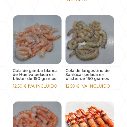
precios:
desde
12,15 €
hasta
62,10 €
Cola de gamba blanca
Cola de langostino de
de Huelva pelada en
Sanlúcar pelada en
blíster de 150 gramos
blíster de 150 gramos
12,50
€
IVA INCLUIDO
12,50
€
IVA INCLUIDO