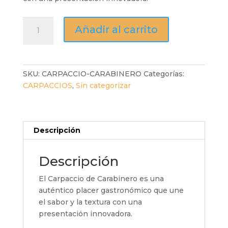
Carpaccio
Añadir al carrito
de
Carabineros
-
70
SKU:
CARPACCIO-CARABINERO
Categorías:
gr.
CARPACCIOS
,
Sin categorizar
cantidad
Descripción
Descripción
El Carpaccio de Carabinero es una
auténtico placer gastronómico que une
el sabor y la textura con una
presentación innovadora.