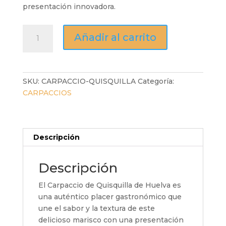
presentación innovadora.
Carpaccio
Añadir al carrito
de
Quisquilla
-
70
SKU:
CARPACCIO-QUISQUILLA
Categoría:
gr.
CARPACCIOS
cantidad
Descripción
Descripción
El Carpaccio de Quisquilla de Huelva es
una auténtico placer gastronómico que
une el sabor y la textura de este
delicioso marisco con una presentación