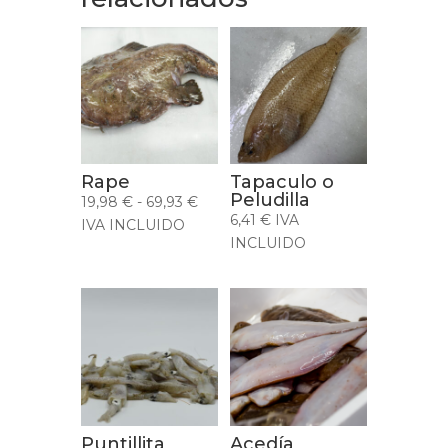
Rape
Tapaculo o
Peludilla
Rango
19,98
€
-
69,93
€
6,41
€
IVA
de
IVA INCLUIDO
INCLUIDO
precios:
desde
19,98 €
hasta
69,93 €
Puntillita
Acedía