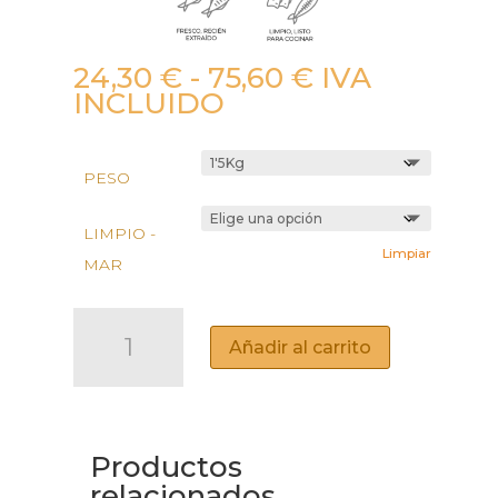
Rango
24,30
€
-
75,60
€
IVA
de
INCLUIDO
precios:
desde
24,30 €
PESO
hasta
75,60 €
LIMPIO -
Limpiar
MAR
DORADA
SALVAJE
Añadir al carrito
CANTIDAD
Productos
relacionados