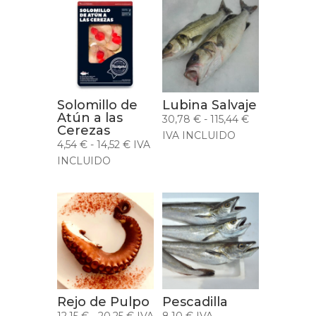
Solomillo de
Lubina Salvaje
Atún a las
Rango
30,78
€
-
115,44
€
Cerezas
de
IVA INCLUIDO
Rango
4,54
€
-
14,52
€
IVA
precios:
de
INCLUIDO
desde
precios:
30,78 €
desde
hasta
4,54 €
115,44 €
hasta
14,52 €
Rejo de Pulpo
Pescadilla
Rango