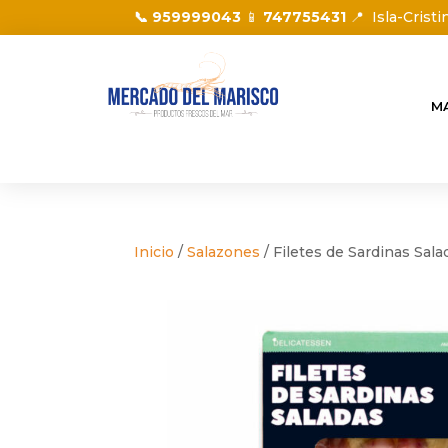
📞 959999043
📱
747755431
📍
Isla-Cristi
M
Inicio
/
Salazones
/ Filetes de Sardinas Sala