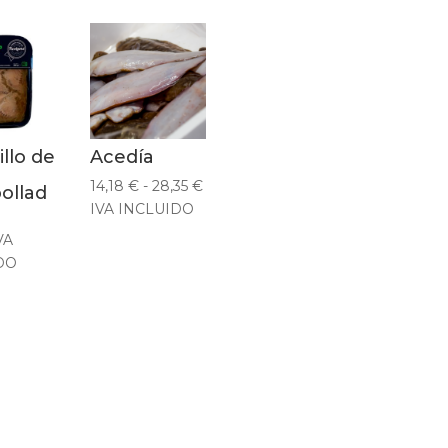
llo de
Acedía
Rango
14,18
€
-
28,35
€
ollad
de
IVA INCLUIDO
precios:
VA
desde
DO
14,18 €
hasta
28,35 €