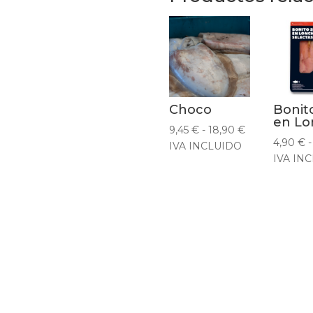
Choco
Bonit
en Lo
Rango
9,45
€
-
18,90
€
4,90
€
-
de
IVA INCLUIDO
IVA IN
precios:
desde
9,45 €
hasta
18,90 €