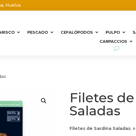
na, Huelva
ARISCO
PESCADO
CEFALÓPODOS
PULPO
S
CARPACCIOS
das
Filetes de
Saladas
Filetes de Sardina
Saladas
, 