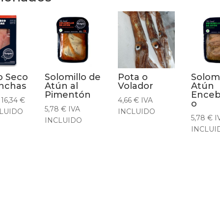
o Seco
Solomillo de
Pota o
Solomi
nchas
Atún al
Volador
Atún
Pimentón
Enceb
Rango
16,34
€
4,66
€
IVA
o
5,78
€
IVA
de
CLUIDO
INCLUIDO
5,78
€
I
INCLUIDO
precios:
INCLUI
desde
4,90 €
hasta
16,34 €