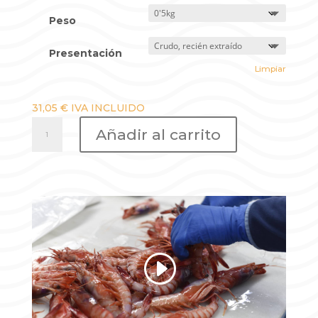
Peso
Presentación
Limpiar
31,05
€
IVA INCLUIDO
Gamba
Añadir al carrito
Roja
de
Huelva
-
a
domicilio
cantidad