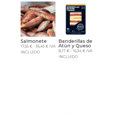
12,15 €
hasta
20,25 €
Salmonete
Banderillas de
Atún y Queso
Rango
17,55
€
-
36,45
€
IVA
Rango
8,17
€
-
16,34
€
IVA
de
INCLUIDO
de
INCLUIDO
precios:
precios:
desde
desde
17,55 €
8,17 €
hasta
hasta
36,45 €
16,34 €