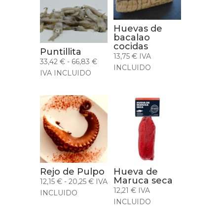
Huevas de
bacalao
cocidas
Puntillita
13,75
€
IVA
Rango
33,42
€
-
66,83
€
INCLUIDO
de
IVA INCLUIDO
precios:
desde
33,42 €
hasta
66,83 €
Rejo de Pulpo
Hueva de
Maruca seca
Rango
12,15
€
-
20,25
€
IVA
12,21
€
IVA
de
INCLUIDO
INCLUIDO
precios:
desde