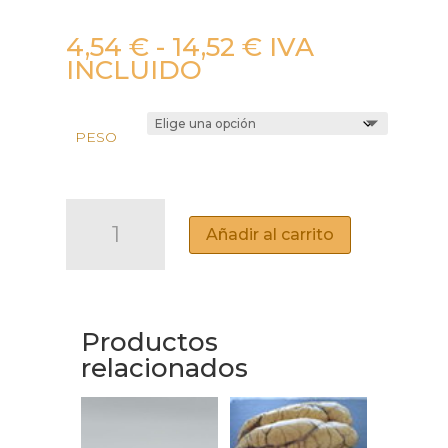
Rango
4,54
€
-
14,52
€
IVA
de
INCLUIDO
precios:
desde
4,54 €
PESO
hasta
14,52 €
TARANTELO
DE
Añadir al carrito
ATÚN
AL
AJILLO
CANTIDAD
Productos
relacionados