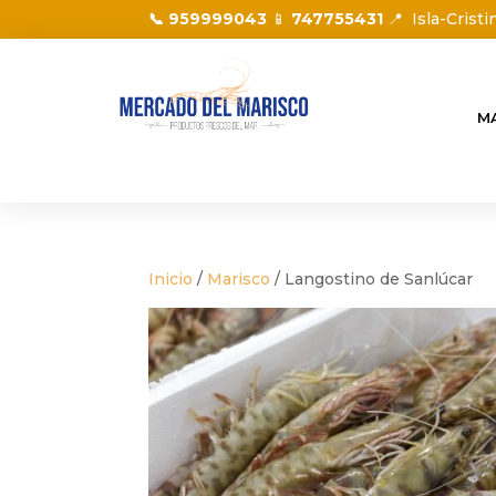
📞 959999043
📱
747755431
📍
Isla-Cristi
M
Inicio
/
Marisco
/ Langostino de Sanlúcar