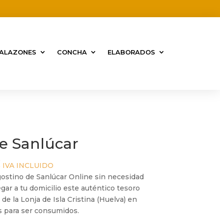
ALAZONES
CONCHA
ELABORADOS
e Sanlúcar
Rango
€
IVA INCLUIDO
de
stino de Sanlúcar Online sin necesidad
precios:
egar a tu domicilio este auténtico tesoro
desde
e la Lonja de Isla Cristina (Huelva) en
25,31 €
s para ser consumidos.
hasta