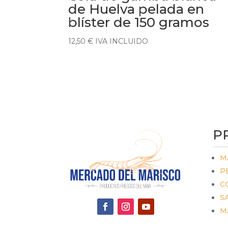
de Huelva pelada en
blíster de 150 gramos
12,50
€
IVA INCLUIDO
P
M
P
C
S
M