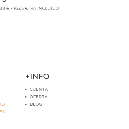
Rango
,88
€
-
95,85
€
IVA INCLUIDO
de
precios:
desde
16,88 €
hasta
95,85 €
+INFO
CUENTA
OFERTA
AD
BLOG
ES