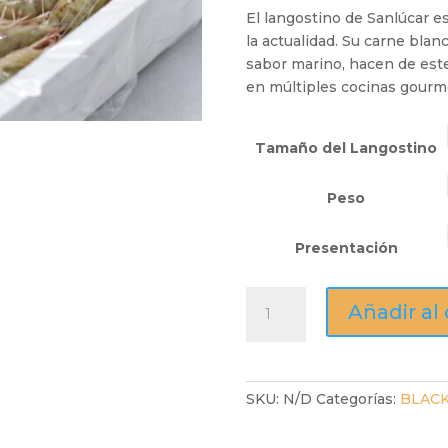
El langostino de Sanlúcar 
la actualidad. Su carne blan
sabor marino, hacen de est
en múltiples cocinas gourm
Tamaño del Langostino
Peso
Presentación
Langostino
Añadir al 
de
Sanlúcar
cantidad
SKU:
N/D
Categorías:
BLACK