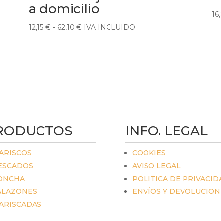
a domicilio
16
Rango
12,15
€
-
62,10
€
IVA INCLUIDO
de
precios:
desde
12,15 €
hasta
62,10 €
RODUCTOS
INFO. LEGAL
ARISCOS
COOKIES
ESCADOS
AVISO LEGAL
ONCHA
POLITICA DE PRIVACID
ALAZONES
ENVÍOS Y DEVOLUCION
ARISCADAS