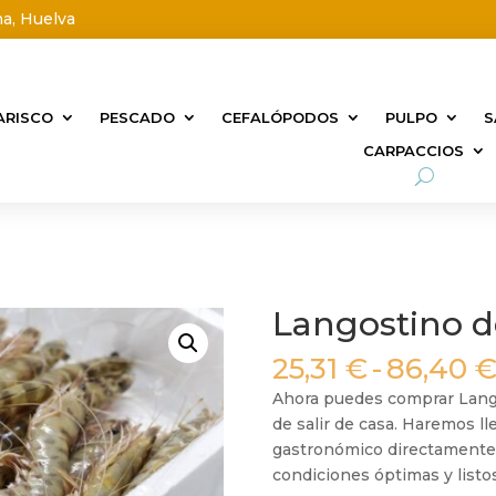
na, Huelva
ARISCO
PESCADO
CEFALÓPODOS
PULPO
S
CARPACCIOS
Langostino d
25,31
€
-
86,40
Ahora puedes comprar Lango
de salir de casa. Haremos ll
gastronómico directamente d
condiciones óptimas y listo