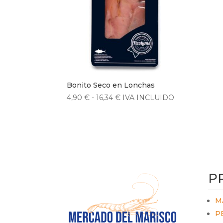
Bonito Seco en Lonchas
Rango
4,90
€
-
16,34
€
IVA INCLUIDO
de
precios:
desde
4,90 €
hasta
16,34 €
P
M
P