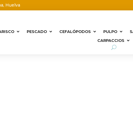
na, Huelva
ARISCO
PESCADO
CEFALÓPODOS
PULPO
S
CARPACCIOS