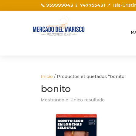
📞 959999043
📱
747755431
📍
Isla-Cristi
M
Inicio
/ Productos etiquetados “bonito”
bonito
Mostrando el único resultado