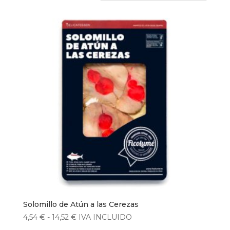
Solomillo de Atún a las Cerezas
Rango
4,54
€
-
14,52
€
IVA INCLUIDO
de