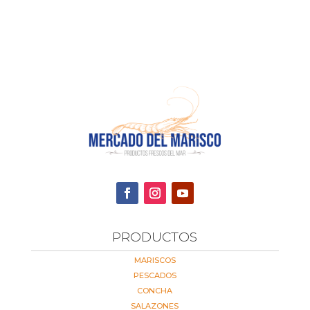
precios:
desde
4,54 €
hasta
14,52 €
PRODUCTOS
MARISCOS
PESCADOS
CONCHA
SALAZONES