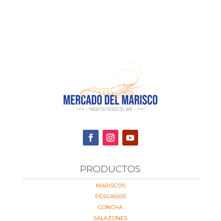
precios:
desde
4,54 €
hasta
14,53 €
PRODUCTOS
MARISCOS
PESCADOS
CONCHA
SALAZONES