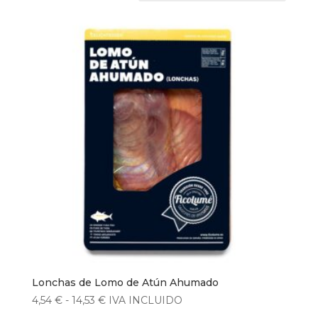
Lonchas de Lomo de Atún Ahumado
Rango
4,54
€
-
14,53
€
IVA INCLUIDO
de