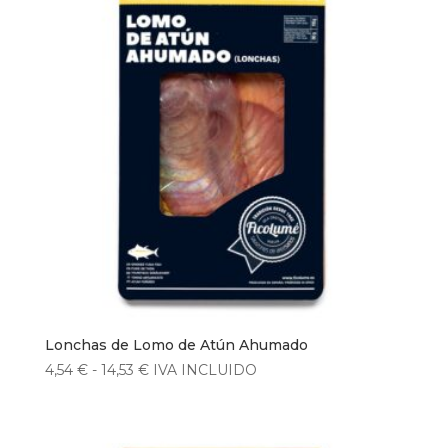
Lonchas de Lomo de Atún Ahumado
Rango
4,54
€
-
14,53
€
IVA INCLUIDO
de
precios:
desde