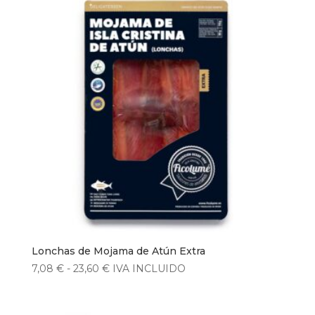
4,54 €
hasta
14,53 €
Lonchas de Mojama de Atún Extra
Rango
7,08
€
-
23,60
€
IVA INCLUIDO
de
precios: