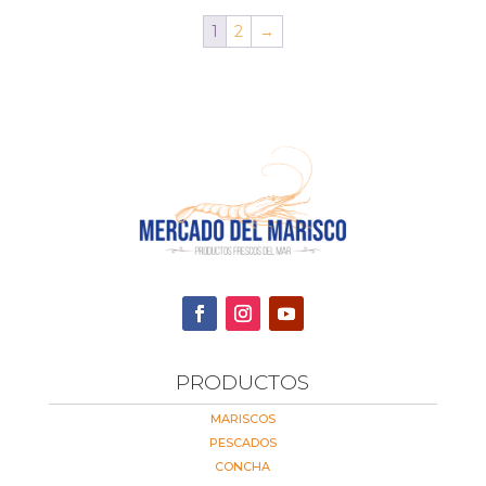
desde
1
2
→
16,34 €
hasta
27,23 €
PRODUCTOS
MARISCOS
PESCADOS
CONCHA