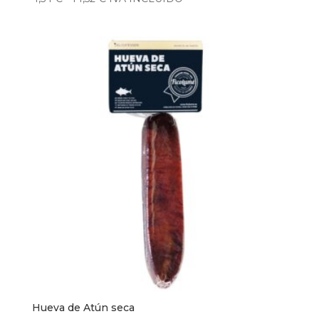
de
precios:
desde
4,54 €
hasta
14,52 €
Hueva de Atún seca