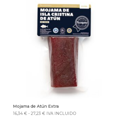
desde
7,08 €
hasta
23,60 €
Mojama de Atún Extra
Rango
16,34
€
-
27,23
€
IVA INCLUIDO
de
precios: