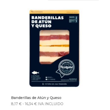
Banderillas de Atún y Queso
Rango
8,17
€
-
16,34
€
IVA INCLUIDO
de