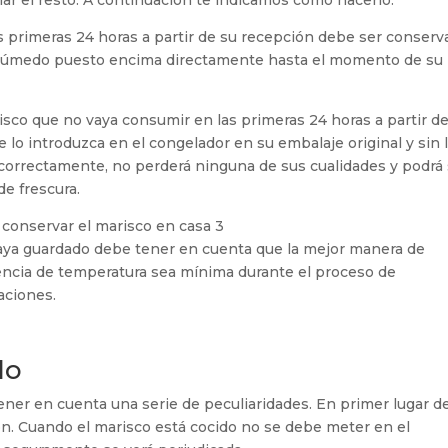
ar el resto. A continuación te indicamos cómo hacerlo.
s primeras 24 horas a partir de su recepción debe ser conser
o húmedo puesto encima directamente hasta el momento de su
risco que no vaya consumir en las primeras 24 horas a partir de
lo introduzca en el congelador en su embalaje original y sin 
 correctamente, no perderá ninguna de sus cualidades y podrá
de frescura.
haya guardado debe tener en cuenta que la mejor manera de
ferencia de temperatura sea mínima durante el proceso de
aciones.
do
tener en cuenta una serie de peculiaridades. En primer lugar 
. Cuando el marisco está cocido no se debe meter en el