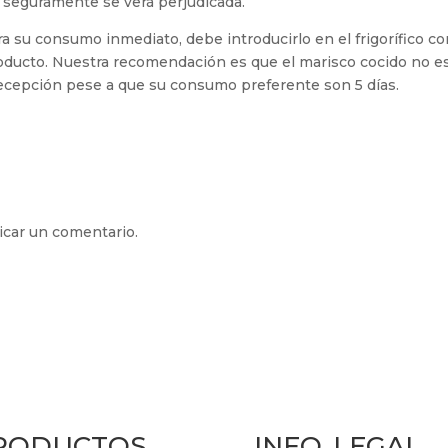
 seguramente se verá perjudicada.
ra su consumo inmediato, debe introducirlo en el frigorífico c
ducto. Nuestra recomendación es que el marisco cocido no e
recepción pese a que su consumo preferente son 5 días.
icar un comentario.
RODUCTOS
INFO. LEGAL