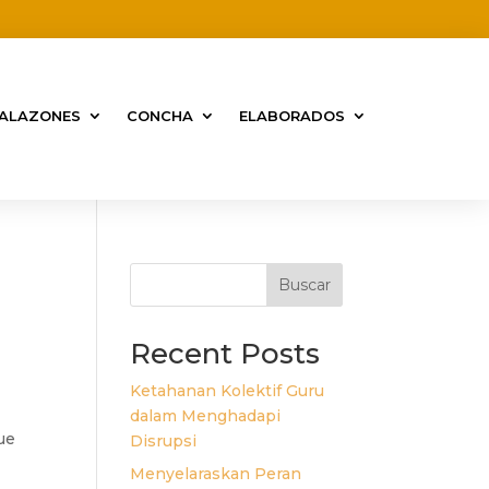
situs judi bola
monperatoto
link gacor
situs gacor
monperatoto
monperatoto
monperatoto
situs toto
slot gacor
toto slot
ALAZONES
CONCHA
ELABORADOS
Buscar
Recent Posts
Ketahanan Kolektif Guru
dalam Menghadapi
ue
Disrupsi
Menyelaraskan Peran