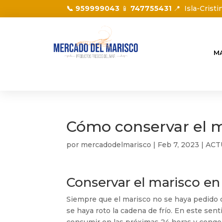
📞 959999043
📱
747755431
📍
Isla-Cristi
M
Cómo conservar el m
por
mercadodelmarisco
|
Feb 7, 2023
|
ACT
Conservar el marisco en
Siempre que el marisco no se haya pedido c
se haya roto la cadena de frío. En este sen