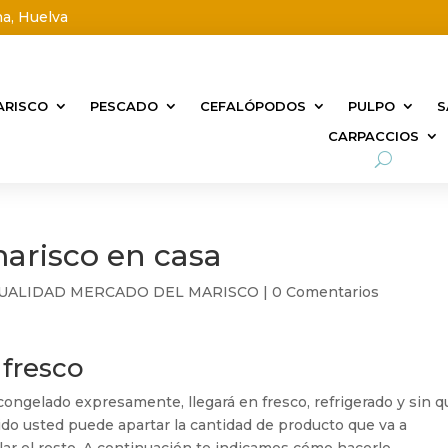
na, Huelva
ARISCO
PESCADO
CEFALÓPODOS
PULPO
S
CARPACCIOS
arisco en casa
UALIDAD MERCADO DEL MARISCO
|
0 Comentarios
 fresco
ongelado expresamente, llegará en fresco, refrigerado y sin q
tido usted puede apartar la cantidad de producto que va a